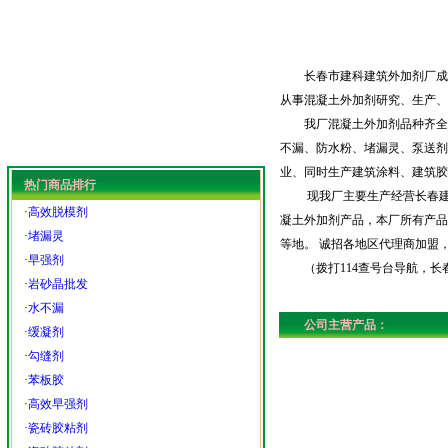
长春市建科建筑外加剂厂成立于
从事混凝土外加剂研究、生产、销
我厂混凝土外加剂品种齐全，
不漏、防水粉、堵漏灵、泵送剂
业、同时生产建筑涂料、建筑胶
热门商品排行
现我厂主要生产经营长春建可
·
高效脱模剂
凝土外加剂产品，本厂所有产品
·
堵漏灵
等地。 诚招各地区代理商加盟，长
·
早强剂
（拨打114查号台导航，长
·
岩砂晶批发
·
水不漏
公司主营产品：
·
缓凝剂
·
勾缝剂
·
苯板胶
·
高效早强剂
·
瓷砖胶粘剂