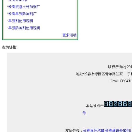
·
长春混凝土外加剂厂
·
长春早强防冻剂厂
·
早强剂使用说明
·
早强防冻剂使用说明
更多活动
友情链接:
版权所有(c) 2
地址:长春市绿园区青年路兰家 手机:13
Email:139043
本站被点击
号
友情链接：
长春直升汽修
长春建设外加剂