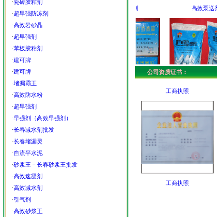
·
瓷砖胶粘剂
早强防冻剂
高效堵漏剂
高效泵送剂
·
超早强防冻剂
·
高效岩砂晶
·
超早强剂
·
苯板胶粘剂
·
建可牌
·
建可牌
公司资质证书：
·
堵漏霸王
工商执照
·
高效防水粉
长春早强防冻剂
高效堵漏剂－堵漏灵－堵漏
长春泵送剂厂批发
·
超早强剂
·
早强剂（高效早强剂）
·
长春减水剂批发
·
长春堵漏灵
·
自流平水泥
·
砂浆王－长春砂浆王批发
·
高效速凝剂
工商执照
·
高效减水剂
·
引气剂
·
高效砂浆王