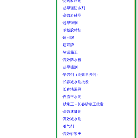
·
瓷砖胶粘剂
·
超早强防冻剂
·
高效岩砂晶
·
超早强剂
·
苯板胶粘剂
·
建可牌
·
建可牌
·
堵漏霸王
·
高效防水粉
·
超早强剂
·
早强剂（高效早强剂）
·
长春减水剂批发
·
长春堵漏灵
·
自流平水泥
·
砂浆王－长春砂浆王批发
·
高效速凝剂
·
高效减水剂
·
引气剂
·
高效砂浆王