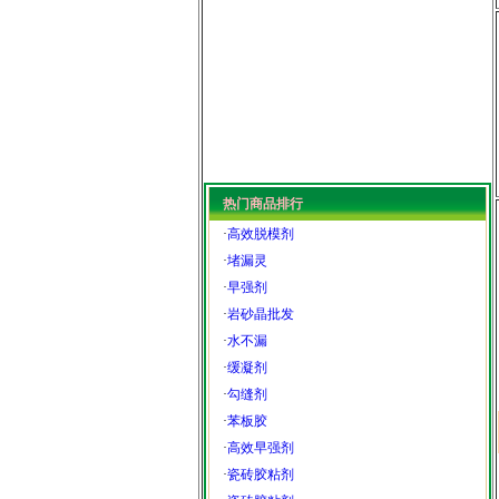
热门商品排行
·
高效脱模剂
·
堵漏灵
·
早强剂
·
岩砂晶批发
·
水不漏
·
缓凝剂
·
勾缝剂
·
苯板胶
·
高效早强剂
·
瓷砖胶粘剂