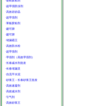
·
瓷砖胶粘剂
·
超早强防冻剂
·
高效岩砂晶
·
超早强剂
·
苯板胶粘剂
·
建可牌
·
建可牌
·
堵漏霸王
·
高效防水粉
·
超早强剂
·
早强剂（高效早强剂）
·
长春减水剂批发
·
长春堵漏灵
·
自流平水泥
·
砂浆王－长春砂浆王批发
·
高效速凝剂
·
高效减水剂
·
引气剂
·
高效砂浆王