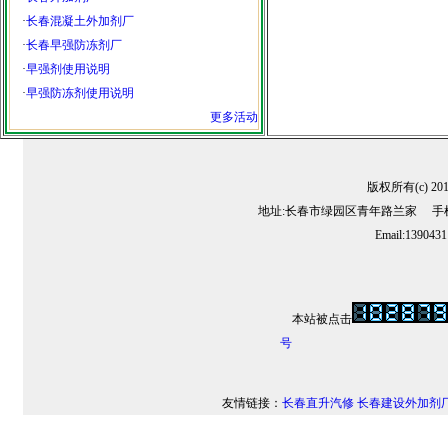
·
长春混凝土外加剂厂
·
长春早强防冻剂厂
·
早强剂使用说明
·
早强防冻剂使用说明
更多活动
版权所有(c) 2
地址:长春市绿园区青年路兰家 手机:13
Email:139043
本站被点击
号
友情链接：
长春直升汽修
长春建设外加剂