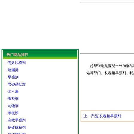
热门商品排行
·
高效脱模剂
超早强剂是混凝土外加剂品种
·
堵漏灵
站等部门。长春超早强剂，我
·
早强剂
·
岩砂晶批发
·
水不漏
·
缓凝剂
·
勾缝剂
·
苯板胶
[上一产品]长春超早强剂
·
高效早强剂
·
瓷砖胶粘剂