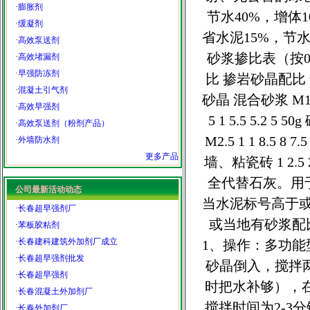
·
膨胀剂
节水40%，增
·
缓凝剂
省水泥15%，节
·
高效泵送剂
砂浆掺比表（按0.
·
高效堵漏剂
·
早强防冻剂
比 掺岩砂晶配比 
·
混凝土引气剂
砂晶 混合砂浆 M10 1 0
·
高效早强剂
5 1 5.5 5.2 5 
·
高效泵送剂（粉剂产品）
M2.5 1 1 8.5 8 7
·
外墙防水剂
更多产品
墙、粘瓷砖 1 2.5
全代替石灰。用
公司最新活动动态
当水泥标号高于或
·
长春超早强剂厂
或当地有砂浆
·
苯板胶粘剂
·
长春建科建筑外加剂厂成立
1、操作：多功
·
长春超早强剂批发
砂晶倒入，搅拌
·
长春超早强剂
时把水补够），在
·
长春混凝土外加剂厂
搅拌时间为2-
·
长春外加剂厂