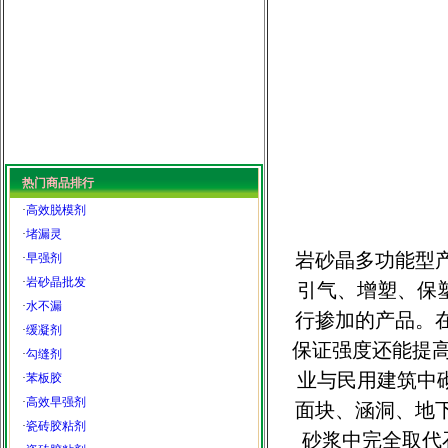
热门商品排行
·
高效脱模剂
·
堵漏灵
岩砂晶多功能型
·
早强剂
·
岩砂晶批发
引气、增塑、保
·
水不漏
行掺加的产品。
·
缓凝剂
保证强度还能提
·
勾缝剂
业与民用建筑中
·
苯板胶
·
高效早强剂
面块、涵洞、地
·
瓷砖胶粘剂
砂浆中完全取