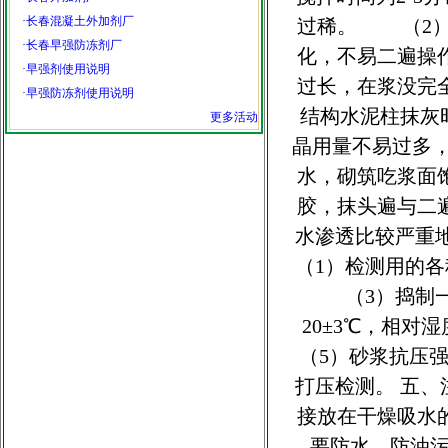
·
长春混凝土外加剂厂
过稀。 （2）
·
长春早强防冻剂厂
化，不易二遍操
·
早强剂使用说明
过长，在浆没完
·
早强防冻剂使用说明
结构水泥柱抹灰
更多活动
晶用量不易过多
水，砌筑吃浆面饱
胶，抹头遍与二
水渗透比较严重
（1）检测用的
（3）捣制一
20±3℃，相对
（5）砂浆抗压
打压检测。 五
接放在干燥吸水
要防水，防油污