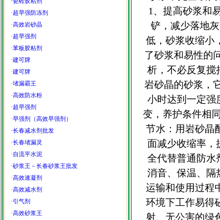
·
瓷砖胶粘剂
1、提高砂浆和
·
超早强防冻剂
铲，减少落地灰
·
高效岩砂晶
·
超早强剂
低，砂浆收缩小
·
苯板胶粘剂
了砂浆和易性的问
·
建可牌
析，不必反复搅
·
建可牌
岩砂晶的砂浆，它
·
堵漏霸王
·
高效防水粉
小时达到一定强
·
超早强剂
变，养护条件相
·
早强剂（高效早强剂）
节水：用岩砂晶
·
长春减水剂批发
面减少收缩率，
·
长春堵漏灵
·
自流平水泥
全代替普通防水
·
砂浆王－长春砂浆王批发
消音、保温、隔
·
高效速凝剂
运输和使用过程
·
高效减水剂
环境下工作易得
·
引气剂
·
高效砂浆王
射、无公害的绿