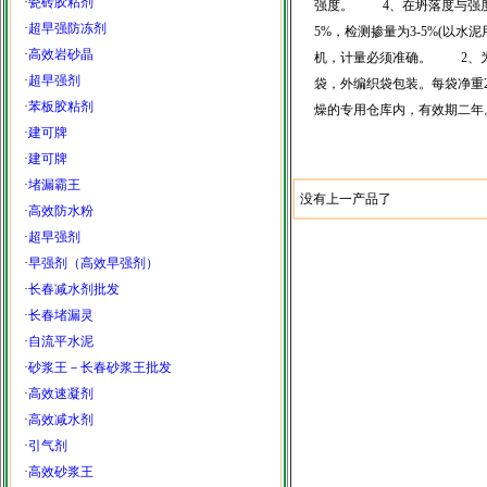
·
瓷砖胶粘剂
强度。 4、在坍落度与强度
·
超早强防冻剂
5%，检测掺量为3-5%(
·
高效岩砂晶
机，计量必须准确。 2、
·
超早强剂
袋，外编织袋包装。每袋净重
·
苯板胶粘剂
燥的专用仓库内，有效期二年
·
建可牌
·
建可牌
·
堵漏霸王
没有上一产品了
·
高效防水粉
·
超早强剂
·
早强剂（高效早强剂）
·
长春减水剂批发
·
长春堵漏灵
·
自流平水泥
·
砂浆王－长春砂浆王批发
·
高效速凝剂
·
高效减水剂
·
引气剂
·
高效砂浆王