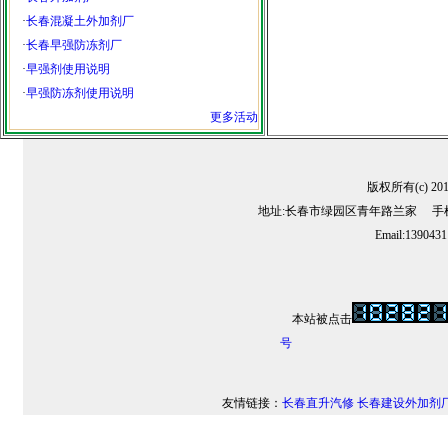
·
长春混凝土外加剂厂
·
长春早强防冻剂厂
·
早强剂使用说明
·
早强防冻剂使用说明
更多活动
版权所有(c) 2
地址:长春市绿园区青年路兰家 手机:13
Email:139043
本站被点击
号
友情链接：
长春直升汽修
长春建设外加剂