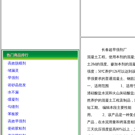
长春超早强剂厂 长春建
热门商品排行
混凝土工程。使用本剂的混凝土
·
高效脱模剂
土28d的强度。掺加本剂的混
·
堵漏灵
强度；50℃养护12h可以达
·
早强剂
早强要求的普通混凝土、钢筋
·
岩砂晶批发
一、适用范围 1、适用于
·
水不漏
渣硅酸盐水泥和火山灰硅酸盐
·
缓凝剂
然养护的混凝土工程及制品，
·
勾缝剂
短工期。 编辑本段主要性
·
苯板胶
用。 2、该产品是一种复
·
高效早强剂
产品，在水泥用量和坍落度相同
·
瓷砖胶粘剂
三天抗压强度提高80%以上