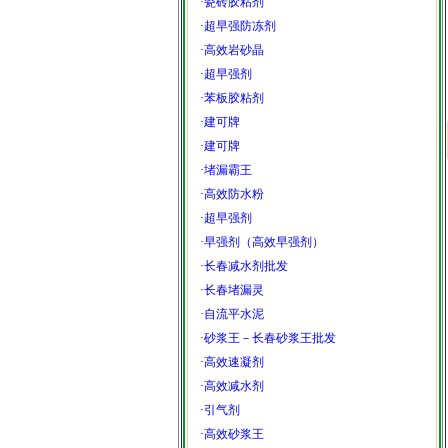
·
瓷砖胶粘剂
·
超早强防冻剂
·
高效岩砂晶
·
超早强剂
·
苯板胶粘剂
·
建可牌
·
建可牌
·
堵漏霸王
·
高效防水粉
·
超早强剂
·
早强剂（高效早强剂）
·
长春减水剂批发
·
长春堵漏灵
·
自流平水泥
·
砂浆王－长春砂浆王批发
·
高效速凝剂
·
高效减水剂
·
引气剂
·
高效砂浆王