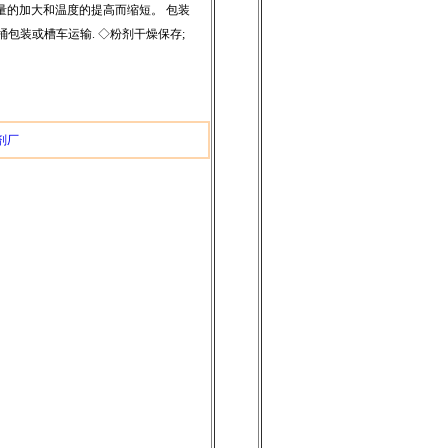
量的加大和温度的提高而缩短。 包装
桶包装或槽车运输. ◇粉剂干燥保存;
剂厂