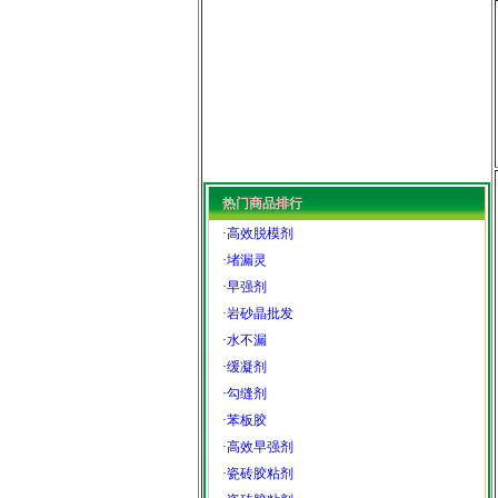
热门商品排行
·
高效脱模剂
·
堵漏灵
·
早强剂
·
岩砂晶批发
·
水不漏
·
缓凝剂
·
勾缝剂
·
苯板胶
·
高效早强剂
·
瓷砖胶粘剂