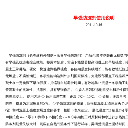
早强防冻剂使用说明
2011-10-16
早强防冻剂（长春建科外加剂－长春早强防冻剂） 产品介绍 本剂是由无机盐与
有早强及抗冻害综合效能。掺用本剂后，常温下能显著提高混凝土的早期强度，
凝土正常凝结、硬化，快速达到临界强度，各龄期强度持续增长，能有效地抵抗
无氯盐，不腐蚀钢筋。各项性能均达到外加剂国家标准，为建设部重点工程推荐产
凝土在一定负温下增加强度，并缩短自然养护时间，有效地防止混凝土冬季施工时
善混凝土的抗冻性、抗渗性、具有早强作用。 ◇掺入早强防冻剂混凝土和易性得
防冻混凝土。 使用方法 ◇ 适用温度范围：正温-5℃～-15℃。 ◇ 掺量：正温早
防冻，掺量为水泥用量的5％。 ◇早强防冻剂的掺量，应根据混凝土浇注后头７d
报）和对混凝土强度发展速度的要求，按照下表来选定。 最低温度(℃) 掺量(%) 零
10摄氏度 4～7 零下11到零下15摄氏度 7～8 ◇冬期施工对原材料和水进行加
防冻剂剂量又较大时，则应在自然气温条件下进行试样，弄清楚混凝土凝结时间