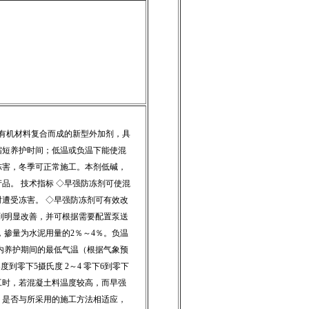
有机材料复合而成的新型外加剂，具
缩短养护时间；低温或负温下能使混
冻害，冬季可正常施工。本剂低碱，
品。 技术指标 ◇早强防冻剂可使混
遭受冻害。 ◇早强防冻剂可有效改
到明显改善，并可根据需要配置泵送
强，掺量为水泥用量的2％～4％。负温
内养护期间的最低气温（根据气象预
度到零下5摄氏度 2～4 零下6到零下
热施工时，若混凝土料温度较高，而早强
，是否与所采用的施工方法相适应，