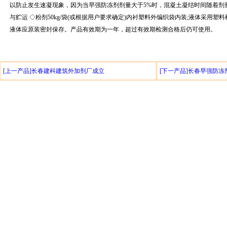
以防止发生速凝现象，因为当早强防冻剂剂量大于5%时，混凝土凝结时间随着剂
与贮运 ◇粉剂50kg/袋(或根据用户要求确定)内衬塑料外编织袋内装;液体采用塑料
液体应原装密封保存。产品有效期为一年，超过有效期检测合格后仍可使用。
[上一产品]长春建科建筑外加剂厂成立
[下一产品]长春早强防冻